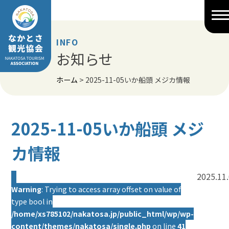
Skip
to
content
INFO
お知らせ
ホーム
>
2025-11-05いか船頭 メジカ情報
2025-11-05いか船頭 メジ
カ情報
2025.11
Warning
: Trying to access array offset on value of
type bool in
/home/xs785102/nakatosa.jp/public_html/wp/wp-
content/themes/nakatosa/single.php
on line
41