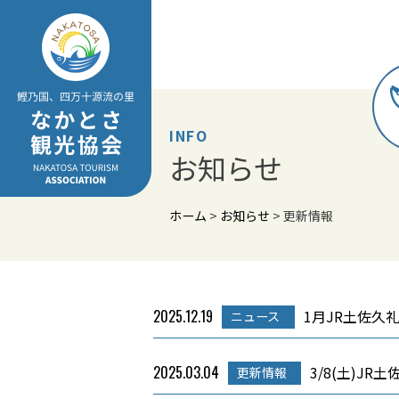
Skip
to
content
INFO
お知らせ
ホーム
>
お知らせ
>
更新情報
2025.12.19
1月JR土佐久
ニュース
2025.03.04
3/8(土)J
更新情報