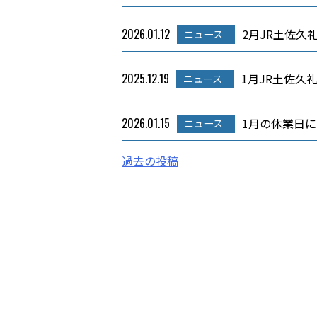
2026.01.12
2月JR土佐
ニュース
2025.12.19
1月JR土佐久
ニュース
2026.01.15
1月の休業日
ニュース
投
過去の投稿
稿
ナ
ビ
ゲ
ー
シ