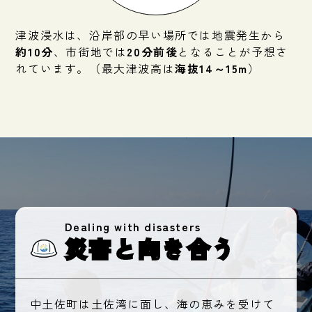
津波浸水は、沿岸部の早い場所では地震発生から
約10分
、市街地では
20分前後
となることが予想さ
れています。（最大津波高は
海抜14～15m
）
Dealing with disasters
災害と向き合う
中土佐町は土佐湾に面し、海の恵みを受けて