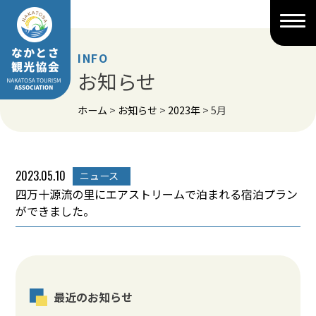
Skip
to
content
INFO
お知らせ
ホーム
>
お知らせ
>
2023年
>
5月
2023.05.10
ニュース
四万十源流の里にエアストリームで泊まれる宿泊プラン
ができました。
最近のお知らせ