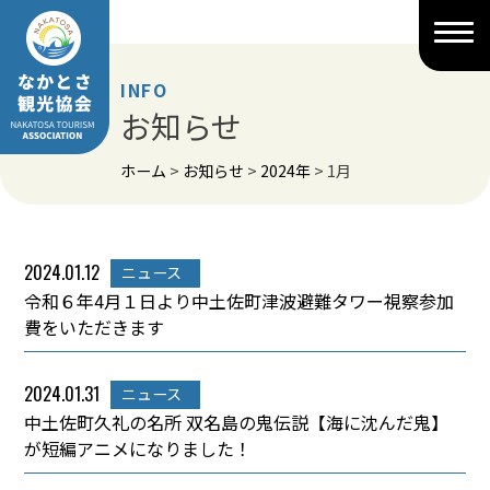
Skip
to
content
INFO
お知らせ
ホーム
>
お知らせ
>
2024年
>
1月
2024.01.12
ニュース
令和６年4月１日より中土佐町津波避難タワー視察参加
費をいただきます
2024.01.31
ニュース
中土佐町久礼の名所 双名島の鬼伝説【海に沈んだ鬼】
が短編アニメになりました！