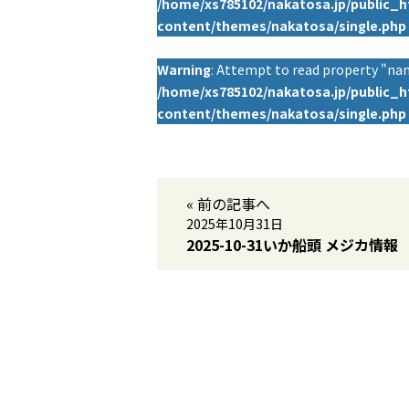
/home/xs785102/nakatosa.jp/public_
content/themes/nakatosa/single.php
Warning
: Attempt to read property "nam
/home/xs785102/nakatosa.jp/public_
content/themes/nakatosa/single.php
« 前の記事へ
2025年10月31日
2025-10-31いか船頭 メジカ情報