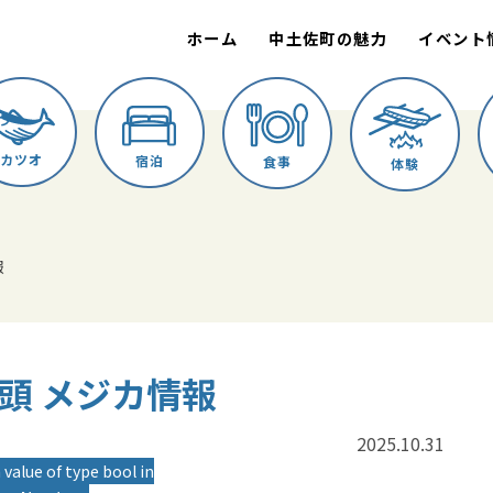
ホーム
中土佐町の魅力
イベント
カツオ
宿泊
食事
体験
報
か船頭 メジカ情報
2025.10.31
 value of type bool in