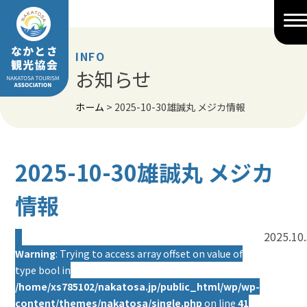
Skip
to
content
INFO
お知らせ
ホーム
>
2025-10-30雄誠丸 メジカ情報
2025-10-30雄誠丸 メジカ
情報
2025.10
Warning
: Trying to access array offset on value of
type bool in
/home/xs785102/nakatosa.jp/public_html/wp/wp-
content/themes/nakatosa/single.php
on line
41