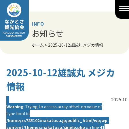
Skip
to
content
INFO
お知らせ
ホーム
>
2025-10-12雄誠丸 メジカ情報
2025-10-12雄誠丸 メジカ
情報
2025.10
Warning
: Trying to access array offset on value of
type bool in
/home/xs785102/nakatosa.jp/public_html/wp/wp-
content/themes/nakatosa/single.php
on line
41