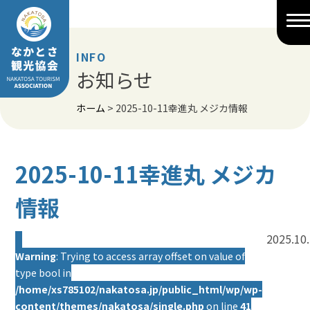
Skip
to
content
INFO
お知らせ
ホーム
>
2025-10-11幸進丸 メジカ情報
2025-10-11幸進丸 メジカ
情報
2025.10
Warning
: Trying to access array offset on value of
type bool in
/home/xs785102/nakatosa.jp/public_html/wp/wp-
content/themes/nakatosa/single.php
on line
41