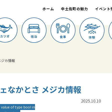
ホーム
中土佐町の魅力
イベント
カツオ
宿泊
食事
体験
 メジカ情報
ルシェなかとさ メジカ情報
2025.10.10
 value of type bool in