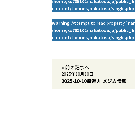
/home/xs785102/nakatosa.jp/public_
content/themes/nakatosa/single.php
Warning
: Attempt to read property "nam
/home/xs785102/nakatosa.jp/public_
content/themes/nakatosa/single.php
« 前の記事へ
2025年10月10日
2025-10-10幸進丸 メジカ情報