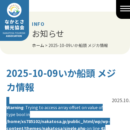
Skip
to
content
INFO
お知らせ
ホーム
>
2025-10-09いか船頭 メジカ情報
2025-10-09いか船頭 メジ
カ情報
2025.10
Warning
: Trying to access array offset on value of
type bool in
/home/xs785102/nakatosa.jp/public_html/wp/wp-
content/themes/nakatosa/single.php
on line
41