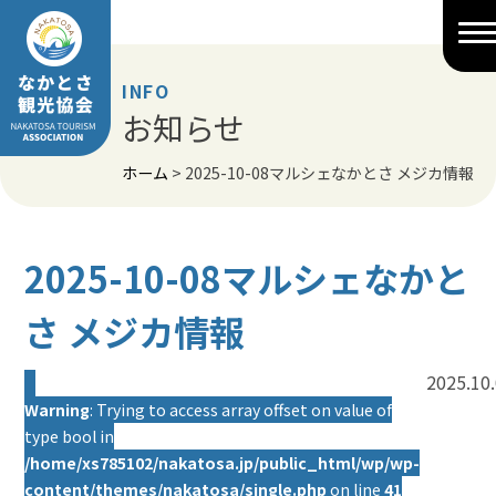
Skip
to
content
INFO
お知らせ
ホーム
>
2025-10-08マルシェなかとさ メジカ情報
2025-10-08マルシェなかと
さ メジカ情報
2025.10
Warning
: Trying to access array offset on value of
type bool in
/home/xs785102/nakatosa.jp/public_html/wp/wp-
content/themes/nakatosa/single.php
on line
41