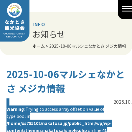
Skip
to
content
INFO
お知らせ
ホーム
>
2025-10-06マルシェなかとさ メジカ情報
2025-10-06マルシェなかと
さ メジカ情報
2025.10
Warning
: Trying to access array offset on value of
type bool in
/home/xs785102/nakatosa.jp/public_html/wp/wp-
content/themes/nakatosa/single.php
on line
41