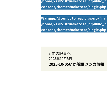
/home/xs785102/nakatosa.jp/public_
content/themes/nakatosa/single.php
Warning
: Attempt to read property "nam
/home/xs785102/nakatosa.jp/public_
content/themes/nakatosa/single.php
« 前の記事へ
2025年10月5日
2025-10-05いか船頭 メジカ情報