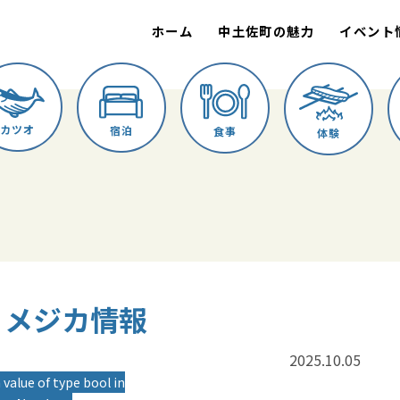
ホーム
中土佐町の魅力
イベント
カツオ
宿泊
食事
体験
進丸 メジカ情報
2025.10.05
 value of type bool in