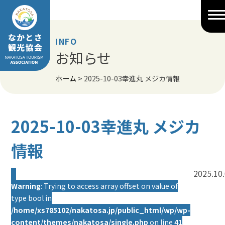
Skip
to
content
INFO
お知らせ
ホーム
>
2025-10-03幸進丸 メジカ情報
2025-10-03幸進丸 メジカ
情報
2025.10
Warning
: Trying to access array offset on value of
type bool in
/home/xs785102/nakatosa.jp/public_html/wp/wp-
content/themes/nakatosa/single.php
on line
41