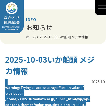
Skip
to
content
INFO
お知らせ
ホーム
>
2025-10-03いか船頭 メジカ情報
2025-10-03いか船頭 メジ
カ情報
2025.10
Warning
: Trying to access array offset on value of
type bool in
/home/xs785102/nakatosa.jp/public_html/wp/wp-
content/themes/nakatosa/single.php
on line
41