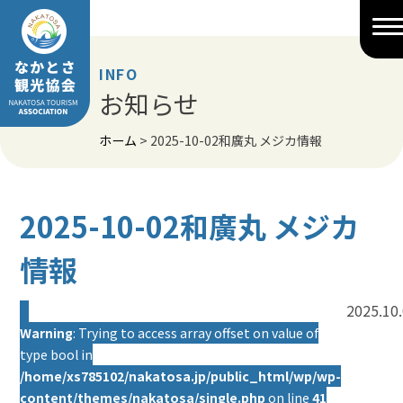
Skip
to
content
INFO
お知らせ
ホーム
>
2025-10-02和廣丸 メジカ情報
2025-10-02和廣丸 メジカ
情報
2025.10
Warning
: Trying to access array offset on value of
type bool in
/home/xs785102/nakatosa.jp/public_html/wp/wp-
content/themes/nakatosa/single.php
on line
41