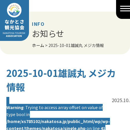
Skip
to
content
INFO
お知らせ
ホーム
>
2025-10-01雄誠丸 メジカ情報
2025-10-01雄誠丸 メジカ
情報
2025.10
Warning
: Trying to access array offset on value of
type bool in
/home/xs785102/nakatosa.jp/public_html/wp/wp-
content/themes/nakatosa/single.php
on line
41