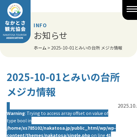
Skip
to
content
INFO
お知らせ
ホーム
>
2025-10-01とみいの台所 メジカ情報
2025-10-01とみいの台所
メジカ情報
2025.10
Warning
: Trying to access array offset on value of
type bool in
/home/xs785102/nakatosa.jp/public_html/wp/wp-
content/themes/nakatosa/single.php
on line
41