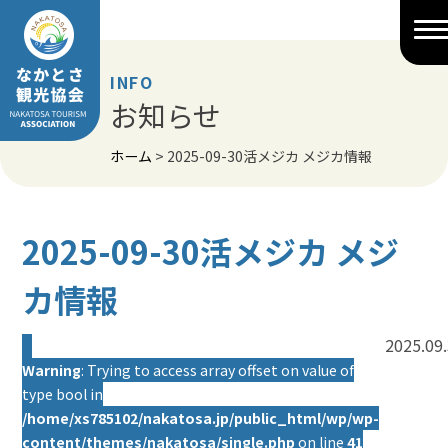
Skip
to
content
INFO
お知らせ
ホーム
>
2025-09-30活メジカ メジカ情報
2025-09-30活メジカ メジ
カ情報
2025.09
Warning
: Trying to access array offset on value of
type bool in
/home/xs785102/nakatosa.jp/public_html/wp/wp-
content/themes/nakatosa/single.php
on line
41