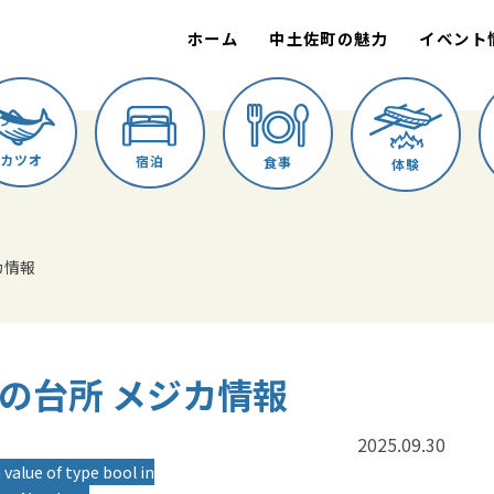
ホーム
中土佐町の魅力
イベント
カツオ
宿泊
食事
体験
ジカ情報
みいの台所 メジカ情報
2025.09.30
 value of type bool in