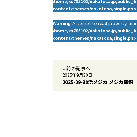
/home/xs785102/nakatosa.jp/public_
content/themes/nakatosa/single.php
Warning
: Attempt to read property "nam
/home/xs785102/nakatosa.jp/public_
content/themes/nakatosa/single.php
« 前の記事へ
2025年9月30日
2025-09-30活メジカ メジカ情報