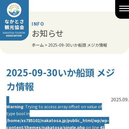
Skip
to
content
INFO
お知らせ
ホーム
>
2025-09-30いか船頭 メジカ情報
2025-09-30いか船頭 メジ
カ情報
2025.09
Warning
: Trying to access array offset on value of
type bool in
/home/xs785102/nakatosa.jp/public_html/wp/wp-
content/themes/nakatosa/single.php
on line
41