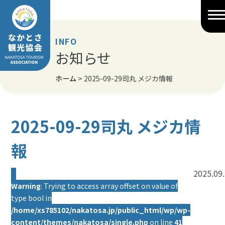
Skip
to
content
INFO
お知らせ
ホーム
>
2025-09-29司丸 メジカ情報
2025-09-29司丸 メジカ情
報
2025.09
Warning
: Trying to access array offset on value of
type bool in
/home/xs785102/nakatosa.jp/public_html/wp/wp-
content/themes/nakatosa/single.php
on line
41