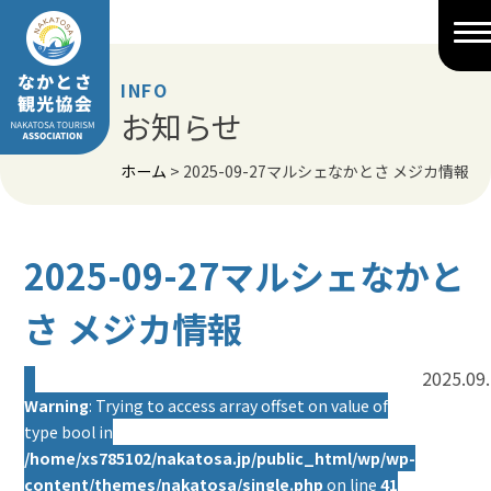
Skip
to
content
INFO
お知らせ
ホーム
>
2025-09-27マルシェなかとさ メジカ情報
2025-09-27マルシェなかと
さ メジカ情報
2025.09
Warning
: Trying to access array offset on value of
type bool in
/home/xs785102/nakatosa.jp/public_html/wp/wp-
content/themes/nakatosa/single.php
on line
41