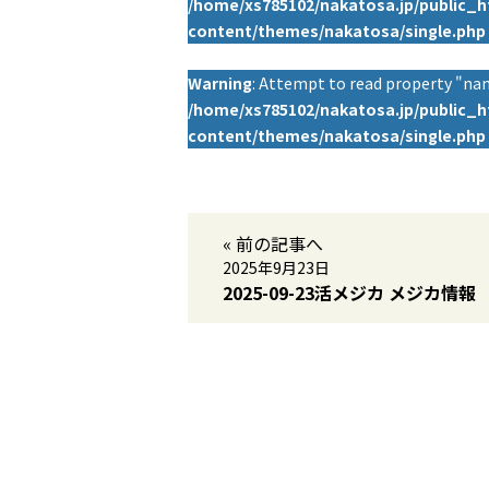
/home/xs785102/nakatosa.jp/public_
content/themes/nakatosa/single.php
Warning
: Attempt to read property "nam
/home/xs785102/nakatosa.jp/public_
content/themes/nakatosa/single.php
« 前の記事へ
2025年9月23日
2025-09-23活メジカ メジカ情報