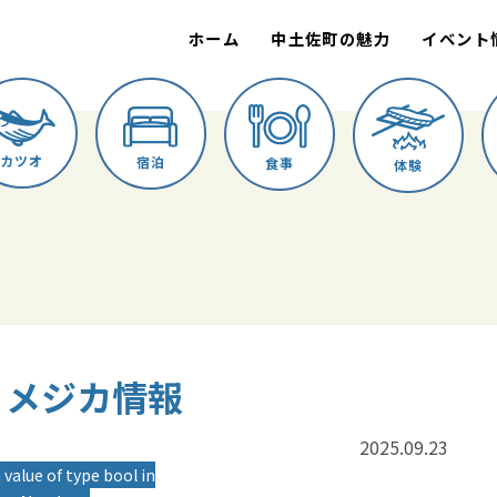
ホーム
中土佐町の魅力
イベント
カツオ
宿泊
食事
体験
誠丸 メジカ情報
2025.09.23
 value of type bool in