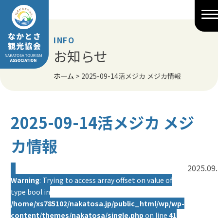
Skip
to
content
INFO
お知らせ
ホーム
>
2025-09-14活メジカ メジカ情報
2025-09-14活メジカ メジ
カ情報
2025.09
Warning
: Trying to access array offset on value of
type bool in
/home/xs785102/nakatosa.jp/public_html/wp/wp-
content/themes/nakatosa/single.php
on line
41