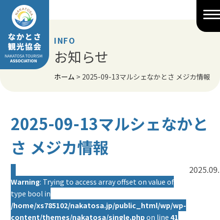
Skip
to
content
INFO
お知らせ
ホーム
>
2025-09-13マルシェなかとさ メジカ情報
2025-09-13マルシェなかと
さ メジカ情報
2025.09
Warning
: Trying to access array offset on value of
type bool in
/home/xs785102/nakatosa.jp/public_html/wp/wp-
content/themes/nakatosa/single.php
on line
41