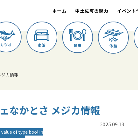
ホーム
中土佐町の魅力
イベント
カツオ
宿泊
食事
体験
 メジカ情報
ルシェなかとさ メジカ情報
2025.09.13
 value of type bool in