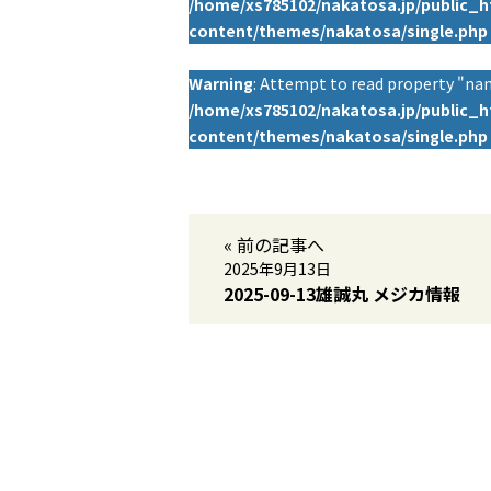
/home/xs785102/nakatosa.jp/public_
content/themes/nakatosa/single.php
Warning
: Attempt to read property "nam
/home/xs785102/nakatosa.jp/public_
content/themes/nakatosa/single.php
« 前の記事へ
2025年9月13日
2025-09-13雄誠丸 メジカ情報