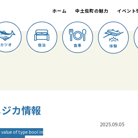
ホーム
中土佐町の魅力
イベント
カツオ
宿泊
食事
体験
 メジカ情報
2025.09.05
 value of type bool in