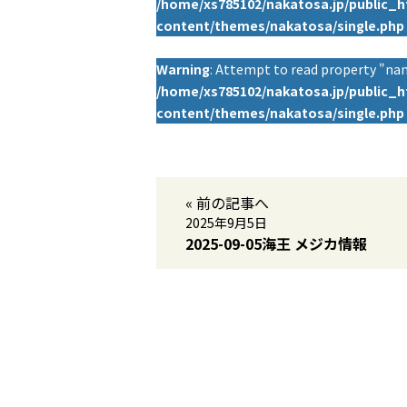
/home/xs785102/nakatosa.jp/public_
content/themes/nakatosa/single.php
Warning
: Attempt to read property "nam
/home/xs785102/nakatosa.jp/public_
content/themes/nakatosa/single.php
« 前の記事へ
2025年9月5日
2025-09-05海王 メジカ情報