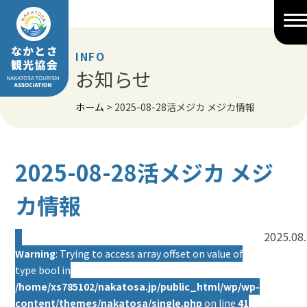
Skip
to
content
INFO
お知らせ
ホーム
>
2025-08-28活メジカ メジカ情報
2025-08-28活メジカ メジ
カ情報
2025.08
Warning
: Trying to access array offset on value of
type bool in
/home/xs785102/nakatosa.jp/public_html/wp/wp-
content/themes/nakatosa/single.php
on line
41