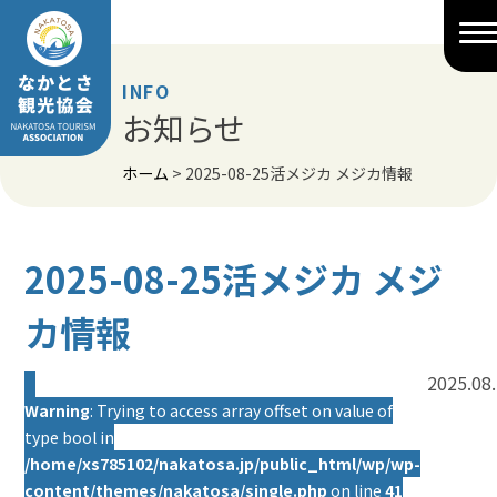
Skip
to
content
INFO
お知らせ
ホーム
>
2025-08-25活メジカ メジカ情報
2025-08-25活メジカ メジ
カ情報
2025.08
Warning
: Trying to access array offset on value of
type bool in
/home/xs785102/nakatosa.jp/public_html/wp/wp-
content/themes/nakatosa/single.php
on line
41