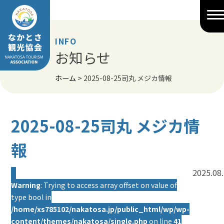
Skip
to
content
INFO
お知らせ
ホーム
>
2025-08-25司丸 メジカ情報
2025-08-25司丸 メジカ情
報
2025.08
Warning
: Trying to access array offset on value of
type bool in
/home/xs785102/nakatosa.jp/public_html/wp/wp-
content/themes/nakatosa/single.php
on line
41