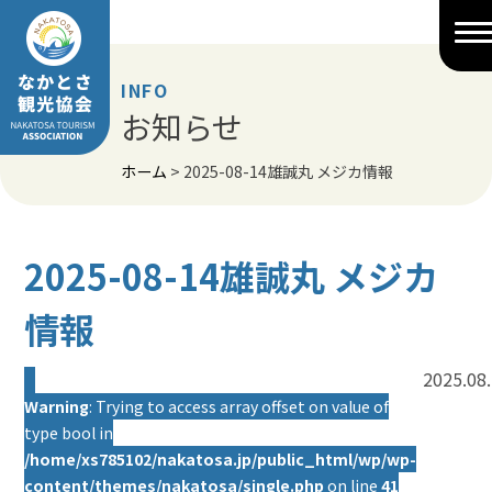
Skip
to
content
INFO
お知らせ
ホーム
>
2025-08-14雄誠丸 メジカ情報
2025-08-14雄誠丸 メジカ
情報
2025.08
Warning
: Trying to access array offset on value of
type bool in
/home/xs785102/nakatosa.jp/public_html/wp/wp-
content/themes/nakatosa/single.php
on line
41