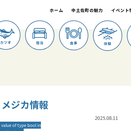
ホーム
中土佐町の魅力
イベント
カツオ
宿泊
食事
体験
廣丸 メジカ情報
2025.08.11
 value of type bool in