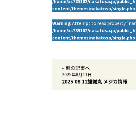
/home/xs785102/nakatosa.jp/public_
content/themes/nakatosa/single.php
Warning
: Attempt to read property "nam
/home/xs785102/nakatosa.jp/public_
content/themes/nakatosa/single.php
« 前の記事へ
2025年8月11日
2025-08-11雄誠丸 メジカ情報