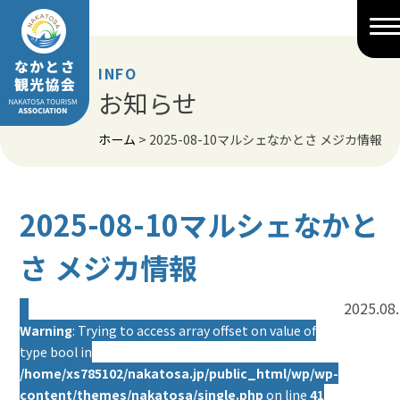
Skip
to
content
INFO
お知らせ
ホーム
>
2025-08-10マルシェなかとさ メジカ情報
2025-08-10マルシェなかと
さ メジカ情報
2025.08
Warning
: Trying to access array offset on value of
type bool in
/home/xs785102/nakatosa.jp/public_html/wp/wp-
content/themes/nakatosa/single.php
on line
41