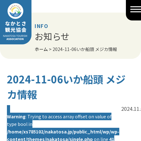
Skip
to
content
INFO
お知らせ
ホーム
>
2024-11-06いか船頭 メジカ情報
2024-11-06いか船頭 メジ
カ情報
2024.11
Warning
: Trying to access array offset on value of
type bool in
/home/xs785102/nakatosa.jp/public_html/wp/wp-
content/themes/nakatosa/single.php
on line
41