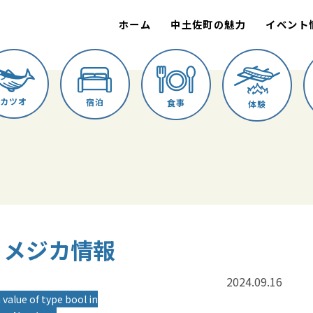
ホーム
中土佐町の魅力
イベント
カツオ
宿泊
食事
体験
廣丸 メジカ情報
2024.09.16
 value of type bool in