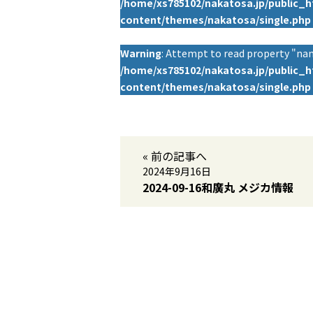
/home/xs785102/nakatosa.jp/public_
content/themes/nakatosa/single.php
Warning
: Attempt to read property "nam
/home/xs785102/nakatosa.jp/public_
content/themes/nakatosa/single.php
« 前の記事へ
2024年9月16日
2024-09-16和廣丸 メジカ情報