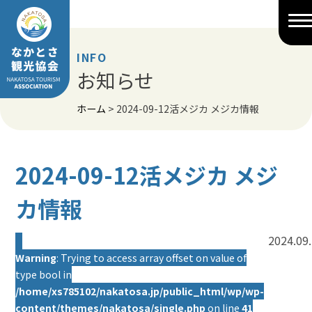
Skip
to
content
INFO
お知らせ
ホーム
>
2024-09-12活メジカ メジカ情報
2024-09-12活メジカ メジ
カ情報
2024.09
Warning
: Trying to access array offset on value of
type bool in
/home/xs785102/nakatosa.jp/public_html/wp/wp-
content/themes/nakatosa/single.php
on line
41