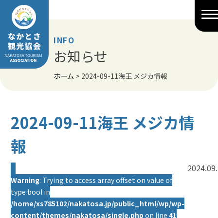
Skip
to
content
INFO
お知らせ
ホーム
>
2024-09-11海王 メジカ情報
2024-09-11海王 メジカ情
報
2024.09
Warning
: Trying to access array offset on value of
type bool in
/home/xs785102/nakatosa.jp/public_html/wp/wp-
content/themes/nakatosa/single.php
on line
41