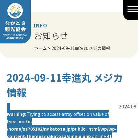
Skip
to
content
INFO
お知らせ
ホーム
>
2024-09-11幸進丸 メジカ情報
2024-09-11幸進丸 メジカ
情報
2024.09
Warning
: Trying to access array offset on value of
type bool in
/home/xs785102/nakatosa.jp/public_html/wp/wp-
content/themes/nakatosa/single.php
on line
41