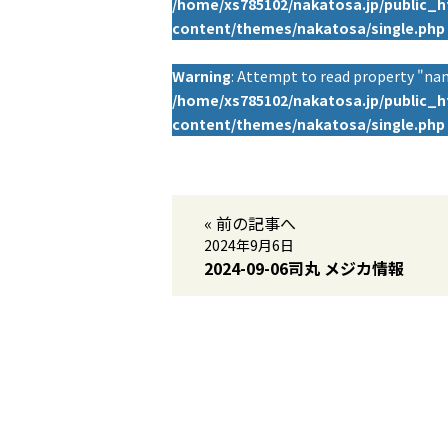
/home/xs785102/nakatosa.jp/public_
content/themes/nakatosa/single.php
Warning
: Attempt to read property "nam
/home/xs785102/nakatosa.jp/public_
content/themes/nakatosa/single.php
« 前の記事へ
2024年9月6日
2024-09-06司丸 メジカ情報