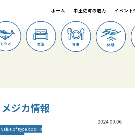
ホーム
中土佐町の魅力
イベント
カツオ
宿泊
食事
体験
進丸 メジカ情報
2024.09.06
 value of type bool in