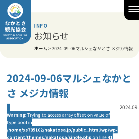
Skip
to
content
INFO
お知らせ
ホーム
>
2024-09-06マルシェなかとさ メジカ情報
2024-09-06マルシェなかと
さ メジカ情報
2024.09
Warning
: Trying to access array offset on value of
type bool in
/home/xs785102/nakatosa.jp/public_html/wp/wp-
content/themes/nakatosa/single.php
on line
41