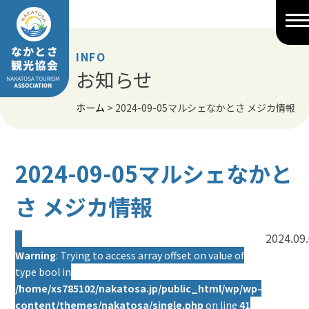
Skip
to
content
INFO
お知らせ
ホーム
>
2024-09-05マルシェなかとさ メジカ情報
2024-09-05マルシェなかと
さ メジカ情報
2024.09
Warning
: Trying to access array offset on value of
type bool in
/home/xs785102/nakatosa.jp/public_html/wp/wp-
content/themes/nakatosa/single.php
on line
41