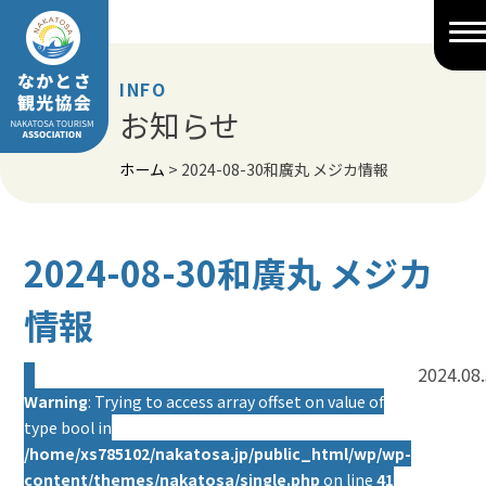
Skip
to
content
INFO
お知らせ
ホーム
>
2024-08-30和廣丸 メジカ情報
2024-08-30和廣丸 メジカ
情報
2024.08
Warning
: Trying to access array offset on value of
type bool in
/home/xs785102/nakatosa.jp/public_html/wp/wp-
content/themes/nakatosa/single.php
on line
41