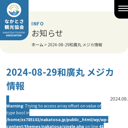
Skip
to
content
INFO
お知らせ
ホーム
>
2024-08-29和廣丸 メジカ情報
2024-08-29和廣丸 メジカ
情報
2024.08
Warning
: Trying to access array offset on value of
type bool in
/home/xs785102/nakatosa.jp/public_html/wp/wp-
content/themes/nakatosa/single.php
on line
41