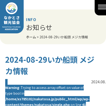
Skip
to
content
INFO
お知らせ
ホーム
>
2024-08-29いか船頭 メジカ情報
2024-08-29いか船頭 メジ
カ情報
2024.08
Warning
: Trying to access array offset on value of
type bool in
/home/xs785102/nakatosa.jp/public_html/wp/wp-
content/themes/nakatosa/single.php
on line
41