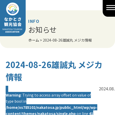
Skip
to
content
INFO
お知らせ
ホーム
>
2024-08-26雄誠丸 メジカ情報
2024-08-26雄誠丸 メジカ
情報
2024.08
Warning
: Trying to access array offset on value of
type bool in
/home/xs785102/nakatosa.jp/public_html/wp/wp-
content/themes/nakatosa/single.php
on line
41