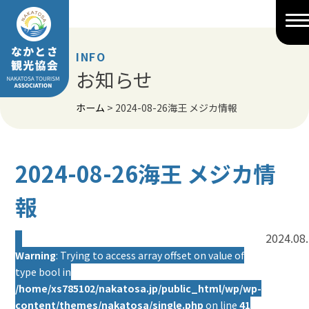
Skip
to
content
INFO
お知らせ
ホーム
>
2024-08-26海王 メジカ情報
2024-08-26海王 メジカ情
報
2024.08
Warning
: Trying to access array offset on value of
type bool in
/home/xs785102/nakatosa.jp/public_html/wp/wp-
content/themes/nakatosa/single.php
on line
41