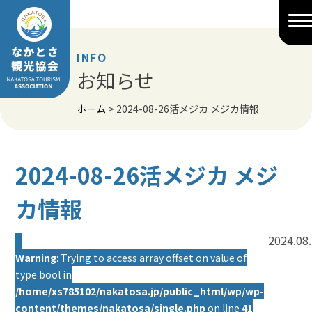
Skip
to
content
INFO
お知らせ
ホーム
>
2024-08-26活メジカ メジカ情報
2024-08-26活メジカ メジ
カ情報
2024.08
Warning
: Trying to access array offset on value of
type bool in
/home/xs785102/nakatosa.jp/public_html/wp/wp-
content/themes/nakatosa/single.php
on line
41